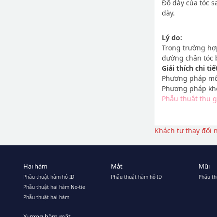
Độ dày của tóc sa
dày.
Lý do:
Trong trường hợp
đường chân tóc b
Giải thích chi tiế
Phương pháp mổ r
Phương pháp khôn
Phẫu thuật thu g
Khách tự thay đổi 
Hai hàm
Mắt
Mũi
Phẫu thuật hàm hô ID
Phẫu thuật hàm hô ID
Phẫu th
Phẫu thuật hai hàm No-tie
Phẫu thuật hai hàm
Xương hàm mặt