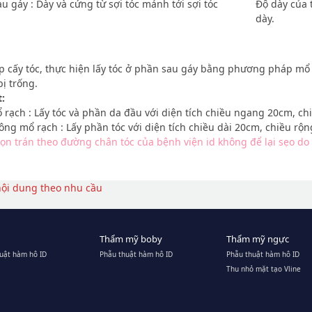
u gáy : Dày và cứng từ sợi tóc mảnh tới sợi tóc
Độ dày của t
dày.
 cấy tóc, thực hiện lấy tóc ở phần sau gáy bằng phương pháp mổ r
ị trống.
t:
ạch : Lấy tóc và phần da đầu với diện tích chiều ngang 20cm, ch
g mổ rạch : Lấy phần tóc với diện tích chiều dài 20cm, chiều rộ
ọn trán theo đường chân tóc của bệnh viện id không để lại sẹo d
nội dung theo nhu cầu
Thẩm mỹ boby
Thẩm mỹ ngực
uật hàm hô ID
Phẫu thuật hàm hô ID
Phẫu thuật hàm hô ID
Thu nhỏ mặt tạo Vline