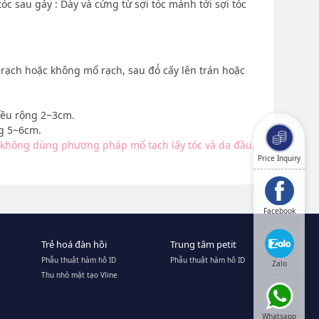
óc sau gáy : Dày và cứng từ sợi tóc mảnh tới sợi tóc
ạch hoặc không mổ rạch, sau đó́ cấy lên trán hoặc
iều rộng 2~3cm.
ng 5~6cm.
o không dùng phương pháp mổ tạch lấy tóc và da đầu.
Price Inquiry
Facebook
Trẻ hoá đàn hồi
Trung tâm petit
Phẫu thuật hàm hô ID
Phẫu thuật hàm hô ID
Zalo
Thu nhỏ mặt tạo Vline
Whatsapp