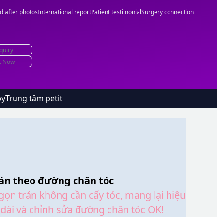
d after photos
International report
Patient testimonial
Surgery connection
quiry
t Now
by
Trung tâm petit
án theo đường chân tóc
ọn trán không cần cấy tóc, mang lại hiệu
 dài và chỉnh sửa đường chân tóc OK!