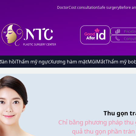
Doctor
Cost consultation
Safe surgery
Before an
PriceIn
Consul
đàn hồi
Thẩm mỹ ngực
Xương hàm mặt
Mũi
Mắt
Thẩm mỹ bo
Thu gọn tr
Chỉ bằng phương pháp thu g
quả thu gọn phần trán