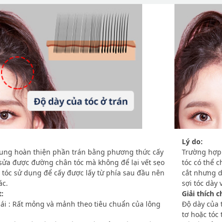
Lý do:
ung hoàn thiện phần trán bằng phương thức cấy
Trường hợp 
 sửa được đường chân tóc mà không để lại vết sẹo
tóc có thể 
 tóc sử dụng để cấy được lấy từ phía sau đầu nên
cắt nhưng d
ác.
sợi tóc dày 
t:
Giải thích ch
ái : Rất mỏng và mảnh theo tiêu chuẩn của lông
Độ dày của 
tơ hoặc tóc 