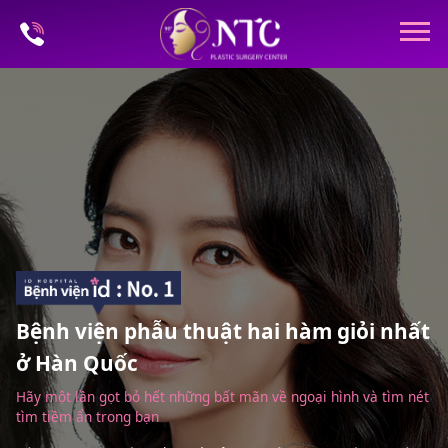
Bệnh viện phẫu thuật hai hàm giỏi nhất
ở Hàn Quốc
Hãy một lần gọt bỏ hết những bất mãn về ngoại hình và tìm nét
tìm tiềm ẩn trong bạn