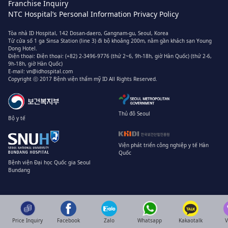
Franchise Inquiry
NTC Hospital’s Personal Information Privacy Policy
Tòa nhà ID Hospital, 142 Dosan-daero, Gangnam-gu, Seoul, Korea
Từ cửa số 1 ga Sinsa Station (line 3) đi bộ khoảng 200m, nằm gần khách sạn Young
Dong Hotel.
Điện thoại:
Điện thoại: (+82) 2-3496-9776 (thứ 2~6, 9h-18h, giờ Hàn Quốc)
(thứ 2-6,
9h-18h, giờ Hàn Quốc)
E-mail:
vn@idhospital.com
Copyright ⓒ 2017 Bệnh viện thẩm mỹ ID All Rights Reserved.
Thủ đô Seoul
Bộ y tế
Viện phát triển công nghiệp y tế Hàn
Quốc
Bệnh viện Đại học Quốc gia Seoul
Bundang
Price Inquiry
Facebook
Zalo
Whatsapp
Kakaotalk
V