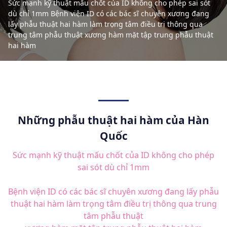
Sức mạnh kỹ thuật mấu chốt của ID không cho phép sai sót
dù chỉ 1mm Bệnh viện ID có các bác sĩ chuyên xương đang
lấy phẫu thuật hai hàm làm trọng tâm điều trị thông qua
trung tâm phẫu thuật xương hàm mặt tập trung phẫu thuật
hai hàm
Những phẫu thuật hai hàm của Hàn
Quốc
Sức mạnh kỹ thuật mấu chốt của ID không cho phép
sai sót dù chỉ 1mm
Bệnh viện ID có các bác sĩ chuyên xương đang lấy phẫu
thuật hai hàm làm trọng tâm điều trị thông qua trung
tâm phẫu thuật