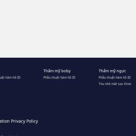
Thẩm mỹ boby
Thẩm mỹ ngực
uật hàm hô ID
Phẫu thuật hàm hô ID
Phẫu thuật hàm hô ID
Thu nhỏ mặt tạo Vline
tion Privacy Policy