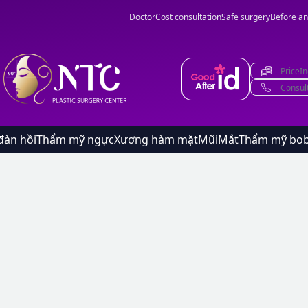
Doctor
Cost consultation
Safe surgery
Before an
PriceIn
Consul
đàn hồi
Thẩm mỹ ngực
Xương hàm mặt
Mũi
Mắt
Thẩm mỹ bo