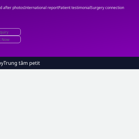
d after photos
International report
Patient testimonial
Surgery connection
quiry
t Now
by
Trung tâm petit