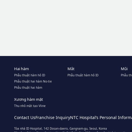
Hai hàm
Mắt
Mũi
Phẫu thuật hàm hô ID
Phẫu thuật hàm hô ID
Phẫu th
Phẫu thuật hai hàm No-tie
Phẫu thuật hai hàm
Xương hàm mặt
Thu nhỏ mặt tạo Vline
Contact Us
Franchise Inquiry
NTC Hospital’s Personal Informa
Tòa nhà ID Hospital, 142 Dosan-daero, Gangnam-gu, Seoul, Korea