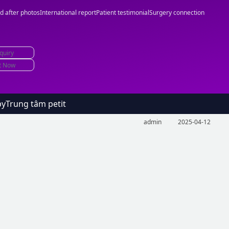
d after photos
International report
Patient testimonial
Surgery connection
quiry
t Now
by
Trung tâm petit
admin
2025-04-12