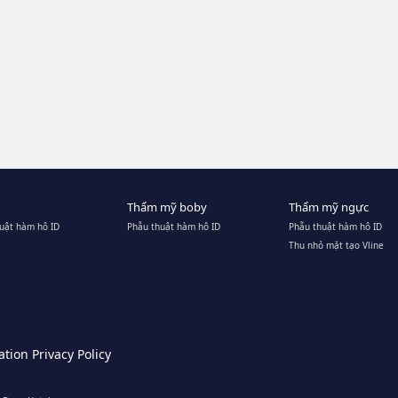
Thẩm mỹ boby
Thẩm mỹ ngực
uật hàm hô ID
Phẫu thuật hàm hô ID
Phẫu thuật hàm hô ID
Thu nhỏ mặt tạo Vline
tion Privacy Policy