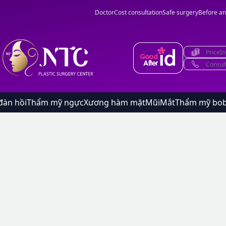
Doctor
Cost consultation
Safe surgery
Before an
PriceIn
Consul
đàn hồi
Thẩm mỹ ngực
Xương hàm mặt
Mũi
Mắt
Thẩm mỹ bo