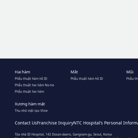
Hai hàm
Mắt
Mũi
Phẫu thuật hàm hô ID
Phẫu thuật hàm hô ID
Phẫu th
Phẫu thuật hai hàm No-tie
Phẫu thuật hai hàm
Xương hàm mặt
Thu nhỏ mặt tạo Vline
Contact Us
Franchise Inquiry
NTC Hospital’s Personal Informa
Tòa nhà ID Hospital, 142 Dosan-daero, Gangnam-gu, Seoul, Korea