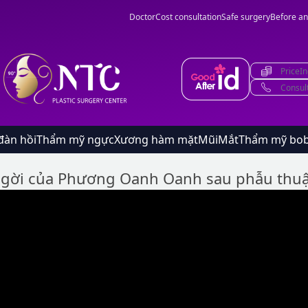
Doctor
Cost consultation
Safe surgery
Before an
PriceIn
Consul
đàn hồi
Thẩm mỹ ngực
Xương hàm mặt
Mũi
Mắt
Thẩm mỹ bo
ngời của Phương Oanh Oanh sau phẫu thuậ