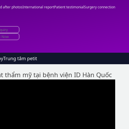
d after photos
International report
Patient testimonial
Surgery connection
quiry
t Now
by
Trung tâm petit
t thẩm mỹ tại bệnh viện ID Hàn Quốc